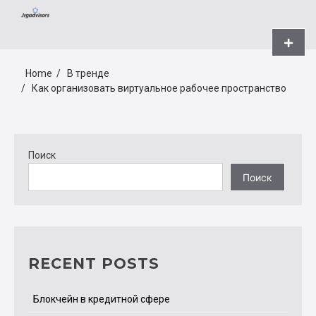
Skip
JRGADVISORS.NET
to
content
Primar
Menu
Home
В тренде
Как организовать виртуальное рабочее пространство
Поиск
Поиск
RECENT POSTS
Блокчейн в кредитной сфере