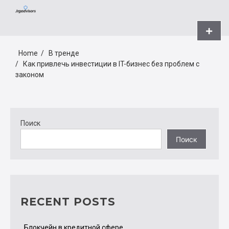
Skip
JRGADVISORS.NET
to
content
Primar
Menu
Home
В тренде
Как привлечь инвестиции в IT-бизнес без проблем с
законом
Поиск
Поиск
RECENT POSTS
Блокчейн в кредитной сфере