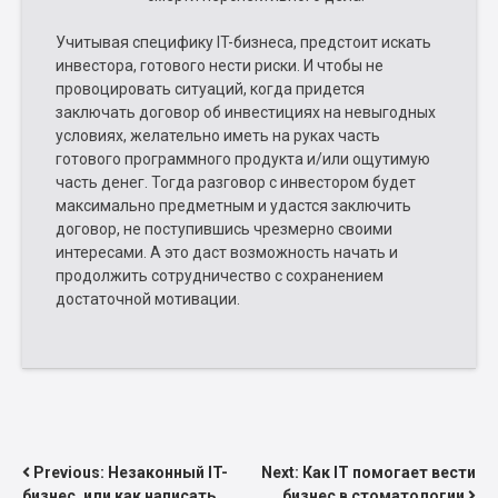
Учитывая специфику IT-бизнеса, предстоит искать
инвестора, готового нести риски. И чтобы не
провоцировать ситуаций, когда придется
заключать договор об инвестициях на невыгодных
условиях, желательно иметь на руках часть
готового программного продукта и/или ощутимую
часть денег. Тогда разговор с инвестором будет
максимально предметным и удастся заключить
договор, не поступившись чрезмерно своими
интересами. А это даст возможность начать и
продолжить сотрудничество с сохранением
достаточной мотивации.
НАВИГАЦИЯ
Previous:
Незаконный IT-
Next:
Как IT помогает вести
бизнес, или как написать
бизнес в стоматологии