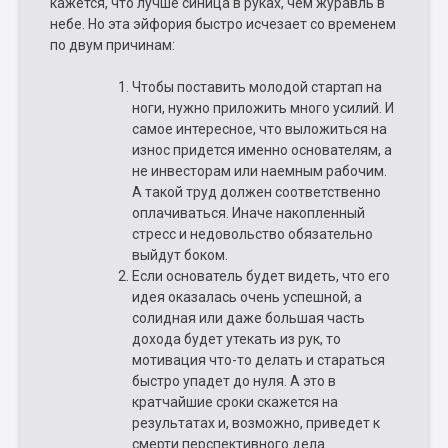
кажется, что лучше синица в руках, чем журавль в
небе. Но эта эйфория быстро исчезает со временем
по двум причинам:
Чтобы поставить молодой стартап на
ноги, нужно приложить много усилий. И
самое интересное, что выложиться на
износ придется именно основателям, а
не инвесторам или наемным рабочим.
А такой труд должен соответственно
оплачиваться. Иначе накопленный
стресс и недовольство обязательно
выйдут боком.
Если основатель будет видеть, что его
идея оказалась очень успешной, а
солидная или даже большая часть
дохода будет утекать из рук, то
мотивация что-то делать и стараться
быстро упадет до нуля. А это в
кратчайшие сроки скажется на
результатах и, возможно, приведет к
смерти перспективного дела.