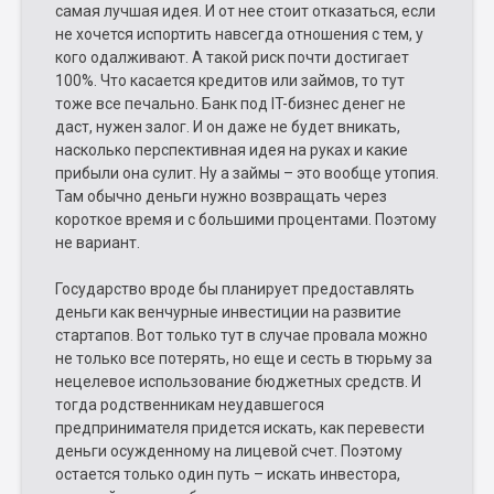
самая лучшая идея. И от нее стоит отказаться, если
не хочется испортить навсегда отношения с тем, у
кого одалживают. А такой риск почти достигает
100%. Что касается кредитов или займов, то тут
тоже все печально. Банк под IT-бизнес денег не
даст, нужен залог. И он даже не будет вникать,
насколько перспективная идея на руках и какие
прибыли она сулит. Ну а займы – это вообще утопия.
Там обычно деньги нужно возвращать через
короткое время и с большими процентами. Поэтому
не вариант.
Государство вроде бы планирует предоставлять
деньги как венчурные инвестиции на развитие
стартапов. Вот только тут в случае провала можно
не только все потерять, но еще и сесть в тюрьму за
нецелевое использование бюджетных средств. И
тогда родственникам неудавшегося
предпринимателя придется искать, как перевести
деньги осужденному на лицевой счет. Поэтому
остается только один путь – искать инвестора,