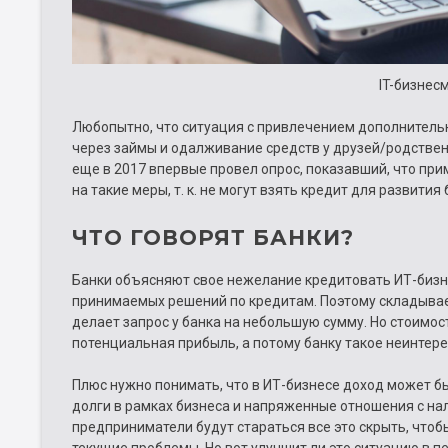
IT-бизнес
Любопытно, что ситуация с привлечением дополнитель
через займы и одалживание средств у друзей/родствен
еще в 2017 впервые провел опрос, показавший, что п
на такие меры, т. к. не могут взять кредит для развити
ЧТО ГОВОРЯТ БАНКИ?
Банки объясняют свое нежелание кредитовать ИТ-бизн
принимаемых решений по кредитам. Поэтому складыва
делает запрос у банка на небольшую сумму. Но стоимос
потенциальная прибыль, а потому банку такое неинтере
Плюс нужно понимать, что в ИТ-бизнесе доход может б
долги в рамках бизнеса и напряженные отношения с нал
предприниматели будут стараться все это скрыть, чтоб