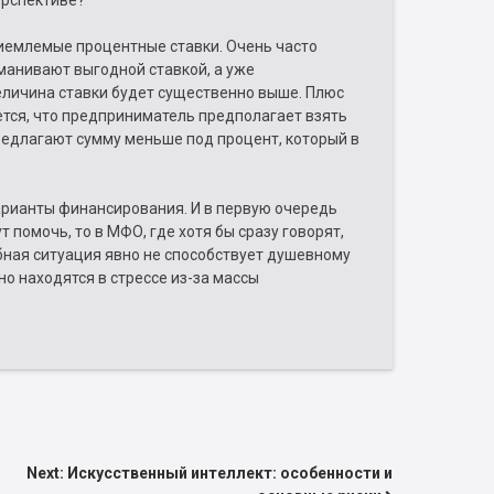
ерспективе?
иемлемые процентные ставки. Очень часто
манивают выгодной ставкой, а уже
еличина ставки будет существенно выше. Плюс
ается, что предприниматель предполагает взять
предлагают сумму меньше под процент, который в
арианты финансирования. И в первую очередь
т помочь, то в МФО, где хотя бы сразу говорят,
обная ситуация явно не способствует душевному
о находятся в стрессе из-за массы
Next:
Искусственный интеллект: особенности и