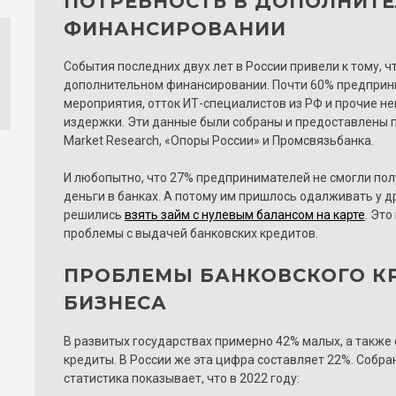
ПОТРЕБНОСТЬ В ДОПОЛНИТ
ФИНАНСИРОВАНИИ
События последних двух лет в России привели к тому, ч
дополнительном финансировании. Почти 60% предприн
мероприятия, отток ИТ-специалистов из РФ и прочие 
издержки. Эти данные были собраны и предоставлены 
Market Research, «Опоры России» и Промсвязьбанка.
И любопытно, что 27% предпринимателей не смогли по
деньги в банках. А потому им пришлось одалживать у д
решились
взять займ с нулевым балансом на карте
. Это
проблемы с выдачей банковских кредитов.
ПРОБЛЕМЫ БАНКОВСКОГО К
БИЗНЕСА
В развитых государствах примерно 42% малых, а также
кредиты. В России же эта цифра составляет 22%. Соб
статистика показывает, что в 2022 году: