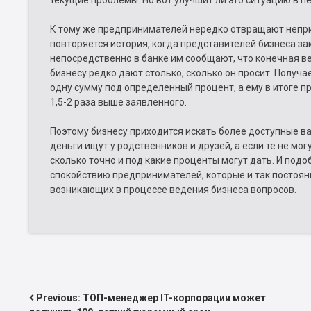
текущие проблемы. Но вот улучшит ли это ситуацию в п
К тому же предпринимателей нередко отвращают непр
повторяется история, когда представителей бизнеса за
непосредственно в банке им сообщают, что конечная в
бизнесу редко дают столько, сколько он просит. Получ
одну сумму под определенный процент, а ему в итоге 
1,5-2 раза выше заявленного.
Поэтому бизнесу приходится искать более доступные в
деньги ищут у родственников и друзей, а если те не могу
сколько точно и под какие проценты могут дать. И под
спокойствию предпринимателей, которые и так постоянн
возникающих в процессе ведения бизнеса вопросов.
НАВИГАЦИЯ
Previous:
ТОП-менеджер IT-корпорации может