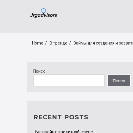
Skip
JRGADVISORS
to
content
Home
В тренде
Займы для создания и развит
Поиск
Поиск
RECENT POSTS
Блокчейн в кредитной сфере